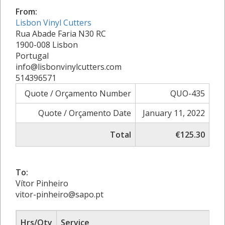
From:
Lisbon Vinyl Cutters
Rua Abade Faria N30 RC
1900-008 Lisbon
Portugal
info@lisbonvinylcutters.com
514396571
Quote / Orçamento Number
QUO-435
Quote / Orçamento Date
January 11, 2022
Total
€125.30
To:
Vítor Pinheiro
vitor-pinheiro@sapo.pt
Hrs/Qty
Service