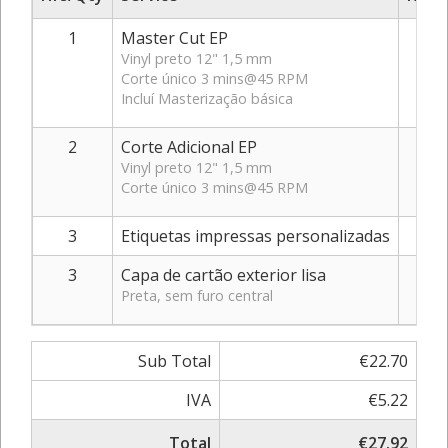
1
Master Cut EP
Vinyl preto 12" 1,5 mm
Corte único 3 mins@45 RPM
Incluí Masterização básica
2
Corte Adicional EP
Vinyl preto 12" 1,5 mm
Corte único 3 mins@45 RPM
3
Etiquetas impressas personalizadas
3
Capa de cartão exterior lisa
Preta, sem furo central
Sub Total
€22.70
IVA
€5.22
Total
€27.92