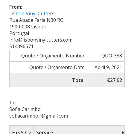
From:
Lisbon Vinyl Cutters
Rua Abade Faria N30 RC
1900-008 Lisbon
Portugal
info@lisbonvinylcutters.com
514396571
Quote / Orçamento Number
QUO-358
Quote / Orçamento Date
April 9, 2021
Total
€27.92
To:
Sofia Carimbo
sofiacarimbo.r@gmail.com
Hrs/Qty
Service
Rate/