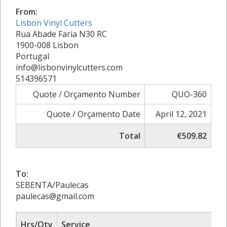
From:
Lisbon Vinyl Cutters
Rua Abade Faria N30 RC
1900-008 Lisbon
Portugal
info@lisbonvinylcutters.com
514396571
Quote / Orçamento Number
QUO-360
Quote / Orçamento Date
April 12, 2021
Total
€509.82
To:
SEBENTA/Paulecas
paulecas@gmail.com
Hrs/Qty
Service