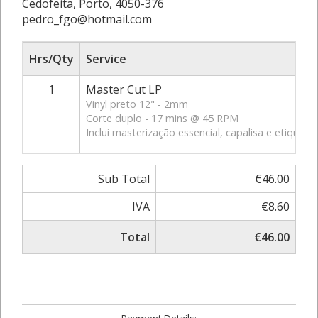
Cedofeita, Porto, 4050-376
pedro_fgo@hotmail.com
Hrs/Qty
Service
1
Master Cut LP
Vinyl preto 12" - 2mm
Corte duplo - 17 mins @ 45 RPM
Inclui masterização essencial, capalisa e etiquet
Sub Total
€46.00
IVA
€8.60
Total
€46.00