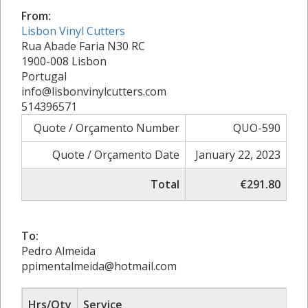
From:
Lisbon Vinyl Cutters
Rua Abade Faria N30 RC
1900-008 Lisbon
Portugal
info@lisbonvinylcutters.com
514396571
Quote / Orçamento Number
QUO-590
Quote / Orçamento Date
January 22, 2023
Total
€291.80
To:
Pedro Almeida
ppimentalmeida@hotmail.com
Hrs/Qty
Service