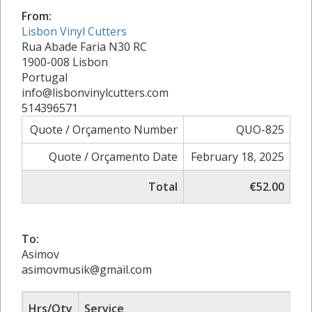
From:
Lisbon Vinyl Cutters
Rua Abade Faria N30 RC
1900-008 Lisbon
Portugal
info@lisbonvinylcutters.com
514396571
Quote / Orçamento Number
QUO-825
Quote / Orçamento Date
February 18, 2025
Total
€52.00
To:
Asimov
asimovmusik@gmail.com
Hrs/Qty
Service